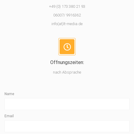
+49 (0) 173 380 21 93
06007/ 9916362
info(at)lt-media.de
Öffnungszeiten:
nach Absprache
Name
Email